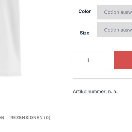
Color
Size
488-
colorful-
unicorn
Menge
Artikelnummer:
n. a.
ON
REZENSIONEN (0)