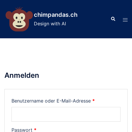
Skip
to
chimpandas.ch
Search
content
Tog
Design with AI
men
Anmelden
Erforderlich
Benutzername oder E-Mail-Adresse
*
Erforderlich
Passwort
*