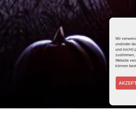
Wir verwend
und/oder da
und (nicht)
zustimmen, 
Website ver
können best
AKZEPT