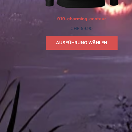
919-charming-centaur
CHF
59.90
AUSFÜHRUNG WÄHLEN