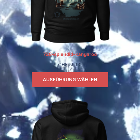
728-splendid-kangaroo
CHF
59.90
AUSFÜHRUNG WÄHLEN