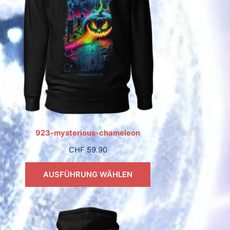
923-mysterious-chameleon
CHF
59.90
AUSFÜHRUNG WÄHLEN