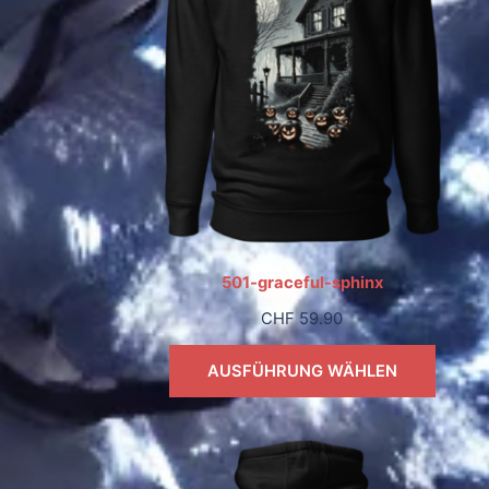
501-graceful-sphinx
CHF
59.90
AUSFÜHRUNG WÄHLEN