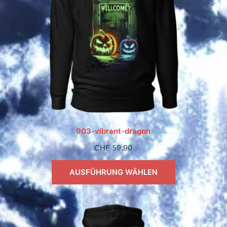
903-vibrant-dragon
CHF
59.90
AUSFÜHRUNG WÄHLEN