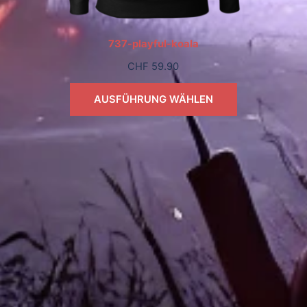
737-playful-koala
CHF
59.90
AUSFÜHRUNG WÄHLEN