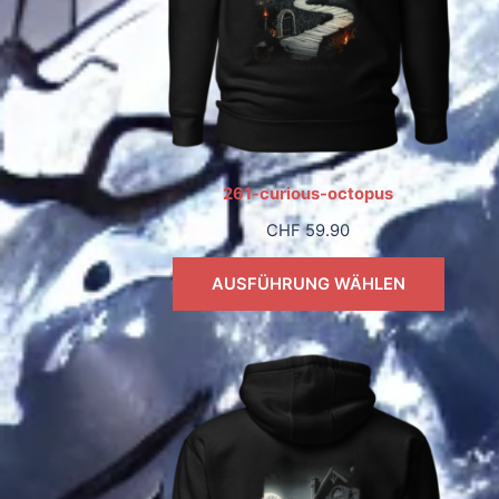
261-curious-octopus
CHF
59.90
AUSFÜHRUNG WÄHLEN