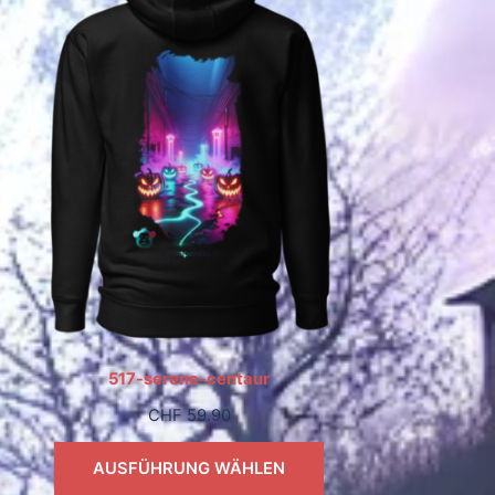
517-serene-centaur
CHF
59.90
AUSFÜHRUNG WÄHLEN