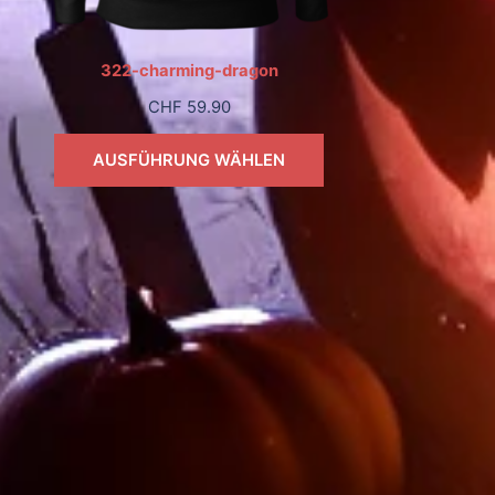
322-charming-dragon
CHF
59.90
AUSFÜHRUNG WÄHLEN