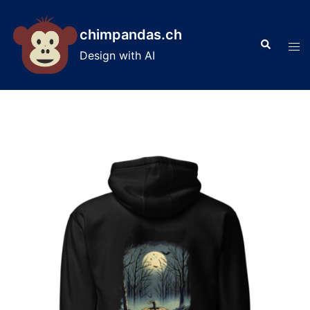
Skip
to
chimpandas.ch
Search
content
Tog
Design with AI
men