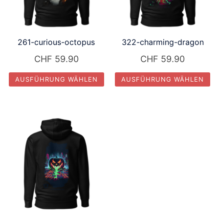
261-curious-octopus
322-charming-dragon
CHF
59.90
CHF
59.90
AUSFÜHRUNG WÄHLEN
AUSFÜHRUNG WÄHLEN
Dieses
Dieses
Produkt
Produkt
weist
weist
mehrere
mehrere
Varianten
Varianten
auf.
auf.
Die
Die
Optionen
Optionen
können
können
auf
auf