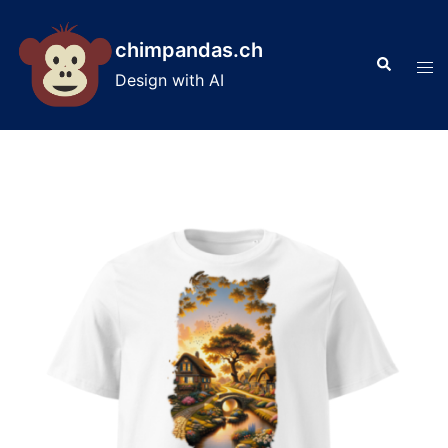
Skip
to
chimpandas.ch
Search
content
Tog
Design with AI
men