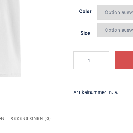
Color
Size
014-
sparkling-
kangaroo
Menge
Artikelnummer:
n. a.
ON
REZENSIONEN (0)