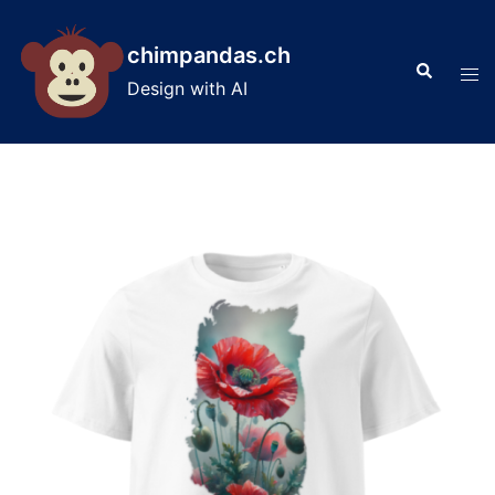
Skip
to
chimpandas.ch
Search
content
Tog
Design with AI
men