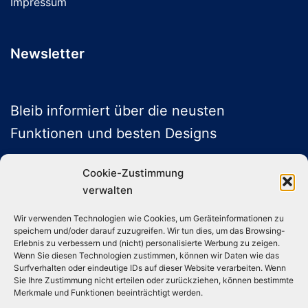
Impressum
Newsletter
Bleib informiert über die neusten
Funktionen und besten Designs
Cookie-Zustimmung
verwalten
ABONNIEREN
Wir verwenden Technologien wie Cookies, um Geräteinformationen zu
speichern und/oder darauf zuzugreifen. Wir tun dies, um das Browsing-
Folge uns auf Social Media
Erlebnis zu verbessern und (nicht) personalisierte Werbung zu zeigen.
Wenn Sie diesen Technologien zustimmen, können wir Daten wie das
Surfverhalten oder eindeutige IDs auf dieser Website verarbeiten. Wenn
Sie Ihre Zustimmung nicht erteilen oder zurückziehen, können bestimmte
Instagram
TikTok
YouTube
X
Merkmale und Funktionen beeinträchtigt werden.