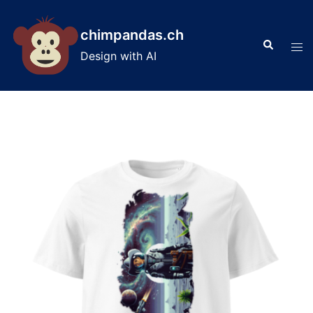
Skip
to
chimpandas.ch
Search
content
Tog
Design with AI
men