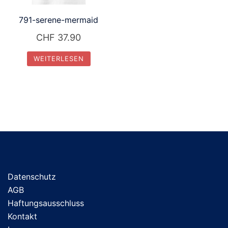
auf
791-serene-mermaid
der
Produktseite
CHF
37.90
gewählt
WEITERLESEN
werden
Datenschutz
AGB
Haftungsausschluss
Kontakt