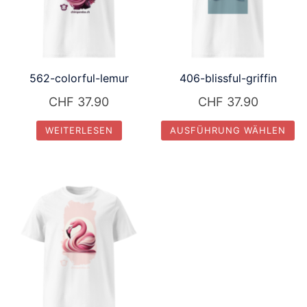
562-colorful-lemur
406-blissful-griffin
CHF
37.90
CHF
37.90
WEITERLESEN
AUSFÜHRUNG WÄHLEN
Dieses
Produkt
weist
mehrere
Varianten
auf.
Die
Optionen
können