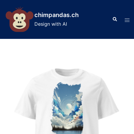
Skip
to
chimpandas.ch
Search
content
Tog
Design with AI
men