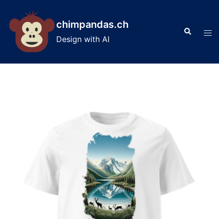
Skip
to
chimpandas.ch
Search
content
Tog
Design with AI
men