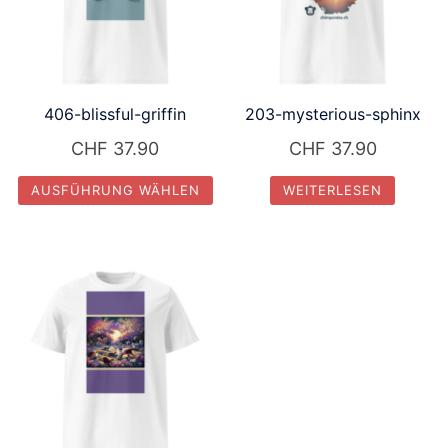
406-blissful-griffin
203-mysterious-sphinx
CHF
37.90
CHF
37.90
AUSFÜHRUNG WÄHLEN
WEITERLESEN
Dieses
Produkt
weist
mehrere
Varianten
auf.
Die
Optionen
können