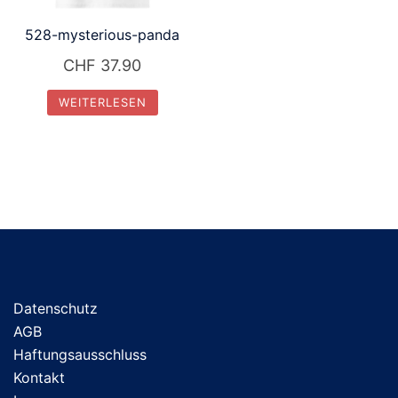
auf
528-mysterious-panda
der
Produktseite
CHF
37.90
gewählt
WEITERLESEN
werden
Datenschutz
AGB
Haftungsausschluss
Kontakt