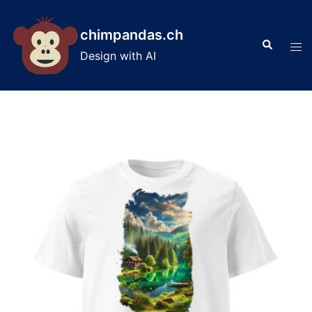
Skip
to
chimpandas.ch
Search
content
Tog
Design with AI
men