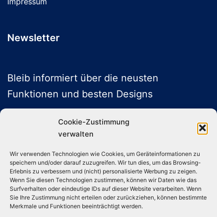
Impressum
Newsletter
Bleib informiert über die neusten
Funktionen und besten Designs
Cookie-Zustimmung
verwalten
ABONNIEREN
Wir verwenden Technologien wie Cookies, um Geräteinformationen zu
speichern und/oder darauf zuzugreifen. Wir tun dies, um das Browsing-
Folge uns auf Social Media
Erlebnis zu verbessern und (nicht) personalisierte Werbung zu zeigen.
Wenn Sie diesen Technologien zustimmen, können wir Daten wie das
Surfverhalten oder eindeutige IDs auf dieser Website verarbeiten. Wenn
Sie Ihre Zustimmung nicht erteilen oder zurückziehen, können bestimmte
Instagram
TikTok
YouTube
X
Merkmale und Funktionen beeinträchtigt werden.