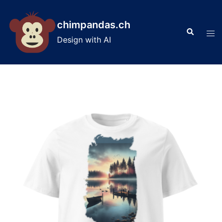
Skip
to
chimpandas.ch
Search
content
Tog
Design with AI
men