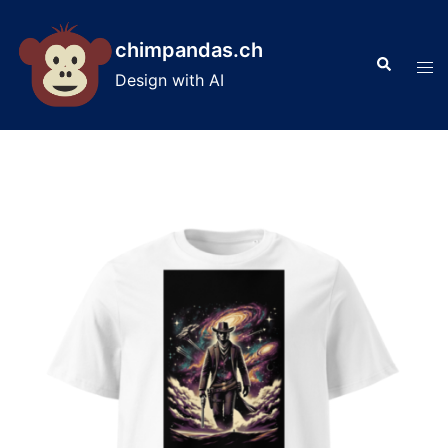
Skip
to
chimpandas.ch
Search
content
Tog
Design with AI
men