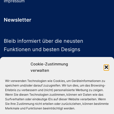
Impressum
Newsletter
Bleib informiert über die neusten
Funktionen und besten Designs
Cookie-Zustimmung
verwalten
ABONNIEREN
Wir verwenden Technologien wie Cookies, um Geräteinformationen zu
speichern und/oder darauf zuzugreifen. Wir tun dies, um das Browsing-
Folge uns auf Social Media
Erlebnis zu verbessern und (nicht) personalisierte Werbung zu zeigen.
Wenn Sie diesen Technologien zustimmen, können wir Daten wie das
Surfverhalten oder eindeutige IDs auf dieser Website verarbeiten. Wenn
Sie Ihre Zustimmung nicht erteilen oder zurückziehen, können bestimmte
Instagram
TikTok
YouTube
X
Merkmale und Funktionen beeinträchtigt werden.