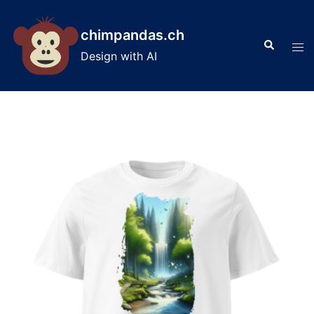
Skip
to
chimpandas.ch
Search
content
Tog
Design with AI
men