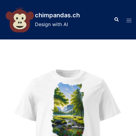
Skip
to
chimpandas.ch
Search
content
Tog
Design with AI
men