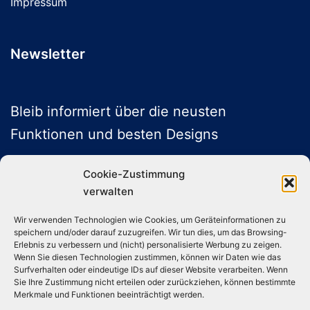
Impressum
Newsletter
Bleib informiert über die neusten
Funktionen und besten Designs
Cookie-Zustimmung
verwalten
ABONNIEREN
Wir verwenden Technologien wie Cookies, um Geräteinformationen zu
speichern und/oder darauf zuzugreifen. Wir tun dies, um das Browsing-
Folge uns auf Social Media
Erlebnis zu verbessern und (nicht) personalisierte Werbung zu zeigen.
Wenn Sie diesen Technologien zustimmen, können wir Daten wie das
Surfverhalten oder eindeutige IDs auf dieser Website verarbeiten. Wenn
Sie Ihre Zustimmung nicht erteilen oder zurückziehen, können bestimmte
Instagram
TikTok
YouTube
X
Merkmale und Funktionen beeinträchtigt werden.