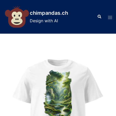
Skip
to
chimpandas.ch
Search
content
Tog
Design with AI
men