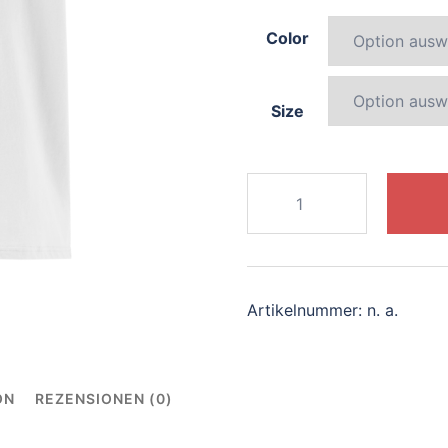
Color
Size
171-
enchanting-
chameleon
Menge
Artikelnummer:
n. a.
ON
REZENSIONEN (0)