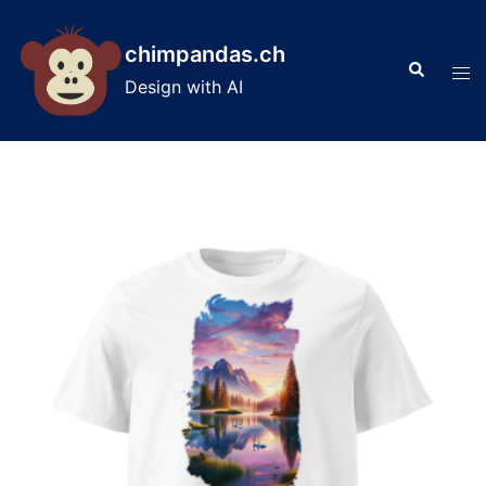
Skip
to
chimpandas.ch
Search
content
Tog
Design with AI
men