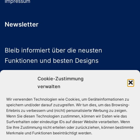
Impressum
Newsletter
Bleib informiert über die neusten
Funktionen und besten Designs
Cookie-Zustimmung
verwalten
ABONNIEREN
Wir verwenden Technologien wie Cookies, um Geräteinformationen zu
speichern und/oder darauf zuzugreifen. Wir tun dies, um das Browsing-
Folge uns auf Social Media
Erlebnis zu verbessern und (nicht) personalisierte Werbung zu zeigen.
Wenn Sie diesen Technologien zustimmen, können wir Daten wie das
Surfverhalten oder eindeutige IDs auf dieser Website verarbeiten. Wenn
Sie Ihre Zustimmung nicht erteilen oder zurückziehen, können bestimmte
Instagram
TikTok
YouTube
X
Merkmale und Funktionen beeinträchtigt werden.