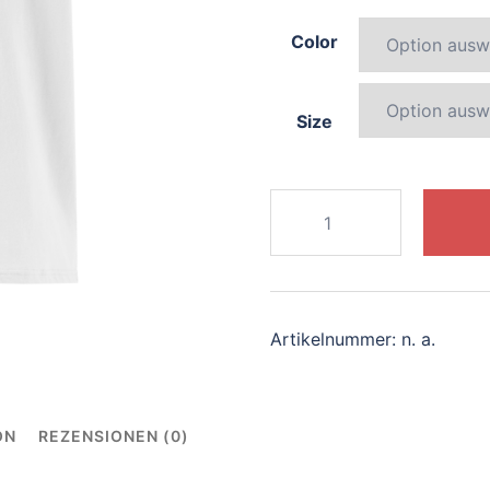
Color
Size
177-
dynamic-
giraffe
Menge
Artikelnummer:
n. a.
ON
REZENSIONEN (0)