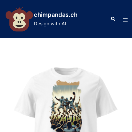
Skip
to
chimpandas.ch
Search
content
Tog
Design with AI
men