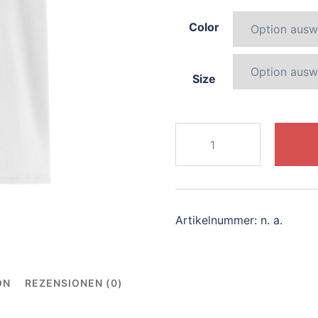
Color
Size
195-
joyful-
tiger
Menge
Artikelnummer:
n. a.
ON
REZENSIONEN (0)