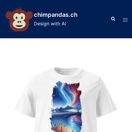
Skip
to
chimpandas.ch
Search
content
Tog
Design with AI
men