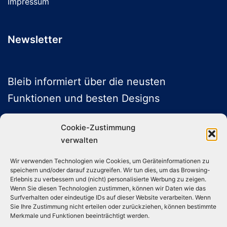
Impressum
Newsletter
Bleib informiert über die neusten
Funktionen und besten Designs
Cookie-Zustimmung
verwalten
ABONNIEREN
Wir verwenden Technologien wie Cookies, um Geräteinformationen zu
speichern und/oder darauf zuzugreifen. Wir tun dies, um das Browsing-
Folge uns auf Social Media
Erlebnis zu verbessern und (nicht) personalisierte Werbung zu zeigen.
Wenn Sie diesen Technologien zustimmen, können wir Daten wie das
Surfverhalten oder eindeutige IDs auf dieser Website verarbeiten. Wenn
Sie Ihre Zustimmung nicht erteilen oder zurückziehen, können bestimmte
Instagram
TikTok
YouTube
X
Merkmale und Funktionen beeinträchtigt werden.