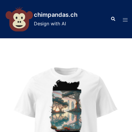
Skip
to
chimpandas.ch
Search
content
Tog
Design with AI
men