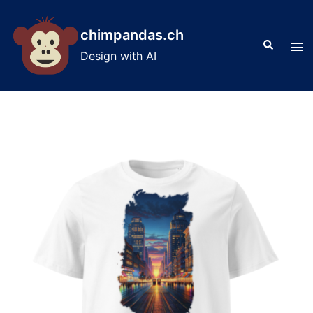
Skip
to
chimpandas.ch
Search
content
Tog
Design with AI
men