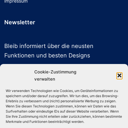
Impressum
Newsletter
Bleib informiert über die neusten
Funktionen und besten Designs
Cookie-Zustimmung
verwalten
ABONNIEREN
Wir verwenden Technologien wie Cookies, um Geräteinformationen zu
speichern und/oder darauf zuzugreifen. Wir tun dies, um das Browsing-
Folge uns auf Social Media
Erlebnis zu verbessern und (nicht) personalisierte Werbung zu zeigen.
Wenn Sie diesen Technologien zustimmen, können wir Daten wie das
Surfverhalten oder eindeutige IDs auf dieser Website verarbeiten. Wenn
Sie Ihre Zustimmung nicht erteilen oder zurückziehen, können bestimmte
Instagram
TikTok
YouTube
X
Merkmale und Funktionen beeinträchtigt werden.