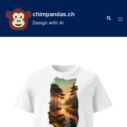
Skip
to
chimpandas.ch
Search
content
Tog
Design with AI
men