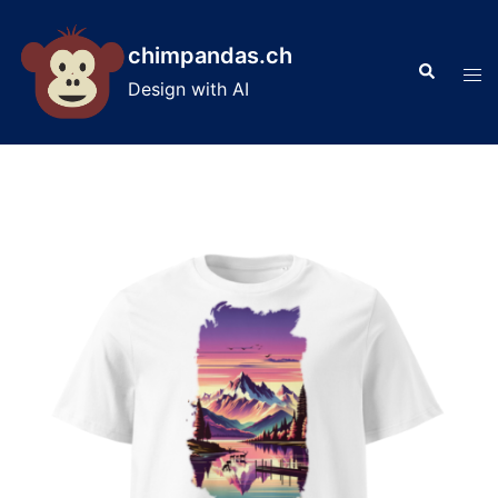
Skip
to
chimpandas.ch
Search
content
Tog
Design with AI
men