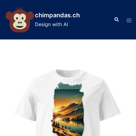
Skip
to
chimpandas.ch
Search
content
Tog
Design with AI
men