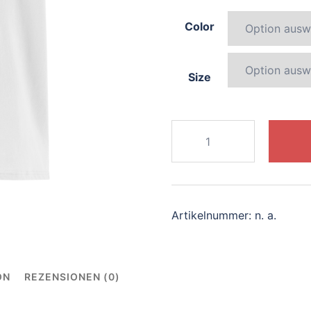
Color
Size
257-
charming-
sphinx
Menge
Artikelnummer:
n. a.
ON
REZENSIONEN (0)