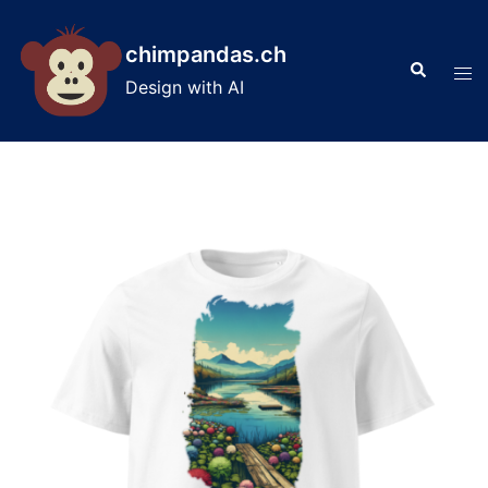
Skip
to
chimpandas.ch
Search
content
Tog
Design with AI
men