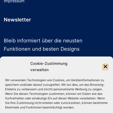
Impressum
Newsletter
Bleib informiert über die neusten
Funktionen und besten Designs
Cookie-Zustimmung
verwalten
ABONNIEREN
Wir verwenden Technologien wie Cookies, um Geräteinformationen zu
speichern und/oder darauf zuzugreifen. Wir tun dies, um das Browsing-
Folge uns auf Social Media
Erlebnis zu verbessern und (nicht) personalisierte Werbung zu zeigen.
Wenn Sie diesen Technologien zustimmen, können wir Daten wie das
Surfverhalten oder eindeutige IDs auf dieser Website verarbeiten. Wenn
Sie Ihre Zustimmung nicht erteilen oder zurückziehen, können bestimmte
Instagram
TikTok
YouTube
X
Merkmale und Funktionen beeinträchtigt werden.