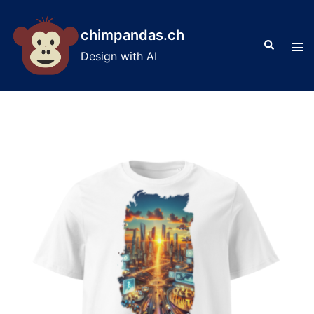
Skip
to
chimpandas.ch
Search
content
Tog
Design with AI
men