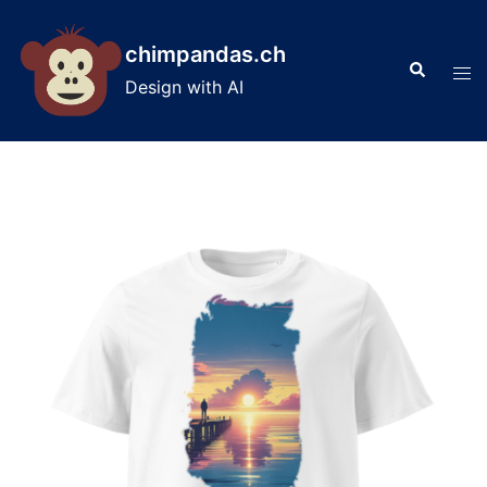
Skip
to
chimpandas.ch
Search
content
Tog
Design with AI
men