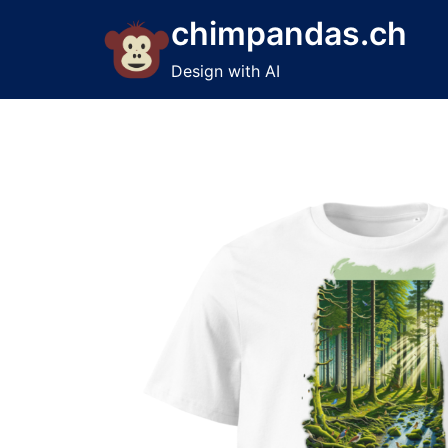
Skip
chimpandas.ch
to
content
Design with AI