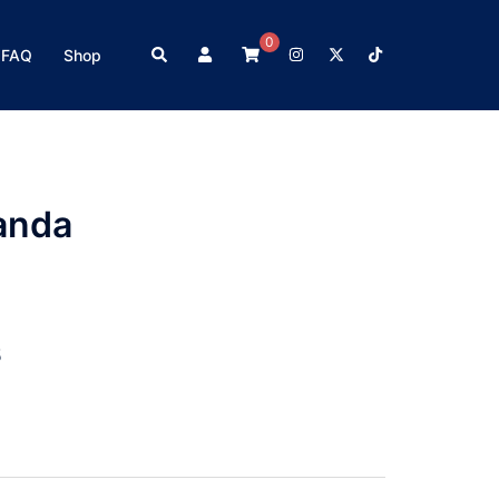
0
Search
https://www.instagram.com/
https://twitter.com/ch
https://www.tikt
FAQ
Shop
anda
5