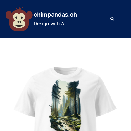
Skip
to
chimpandas.ch
Search
content
Tog
Design with AI
men