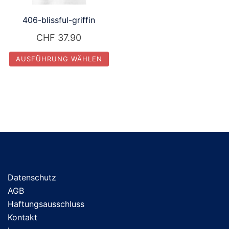
406-blissful-griffin
CHF
37.90
AUSFÜHRUNG WÄHLEN
Dieses
Produkt
weist
mehrere
Varianten
auf.
Die
Optionen
Datenschutz
können
AGB
auf
Haftungsausschluss
der
Kontakt
Produktseite