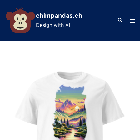
Skip
to
chimpandas.ch
Search
content
Tog
Design with AI
men