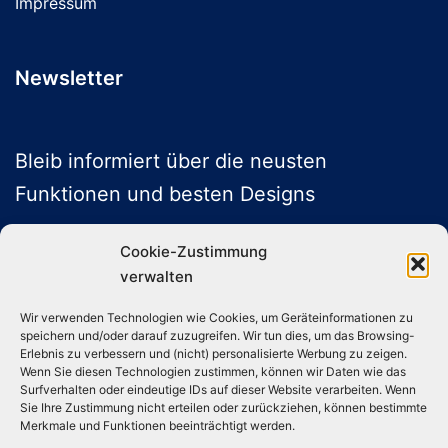
Impressum
Newsletter
Bleib informiert über die neusten
Funktionen und besten Designs
Cookie-Zustimmung
verwalten
ABONNIEREN
Wir verwenden Technologien wie Cookies, um Geräteinformationen zu
speichern und/oder darauf zuzugreifen. Wir tun dies, um das Browsing-
Folge uns auf Social Media
Erlebnis zu verbessern und (nicht) personalisierte Werbung zu zeigen.
Wenn Sie diesen Technologien zustimmen, können wir Daten wie das
Surfverhalten oder eindeutige IDs auf dieser Website verarbeiten. Wenn
Sie Ihre Zustimmung nicht erteilen oder zurückziehen, können bestimmte
Instagram
TikTok
YouTube
X
Merkmale und Funktionen beeinträchtigt werden.