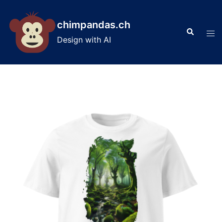
Skip
to
chimpandas.ch
Search
content
Tog
Design with AI
men