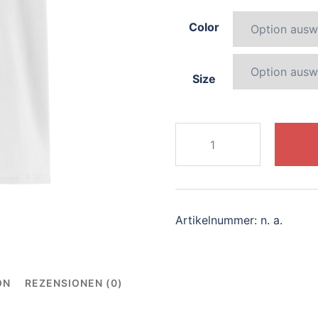
Color
Size
479-
whimsical-
unicorn
Menge
Artikelnummer:
n. a.
ON
REZENSIONEN (0)