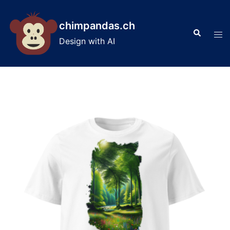
Skip
to
chimpandas.ch
Search
content
Tog
Design with AI
men