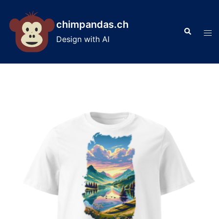
Skip
to
chimpandas.ch
Search
content
Tog
Design with AI
men