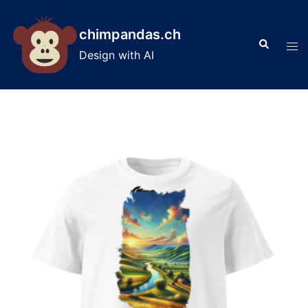
Skip
to
chimpandas.ch
Search
content
Tog
Design with AI
men