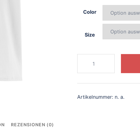
Color
Size
554-
blissful-
dragon
Menge
Artikelnummer:
n. a.
ON
REZENSIONEN (0)