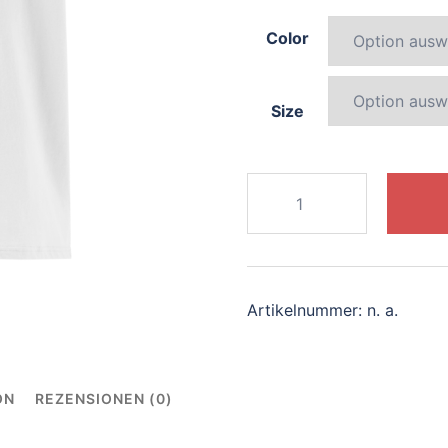
Color
Size
586-
radiant-
centaur
Menge
Artikelnummer:
n. a.
ON
REZENSIONEN (0)