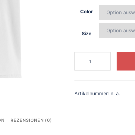
Color
Size
592-
dynamic-
griffin
Menge
Artikelnummer:
n. a.
ON
REZENSIONEN (0)