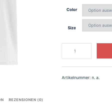
Color
Size
601-
elegant-
koala
Menge
Artikelnummer:
n. a.
ON
REZENSIONEN (0)