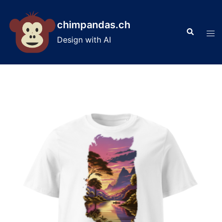
Skip
to
chimpandas.ch
Search
content
Tog
Design with AI
men