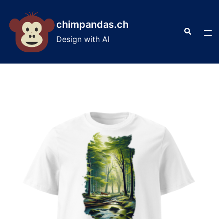
Skip
to
chimpandas.ch
Search
content
Tog
Design with AI
men