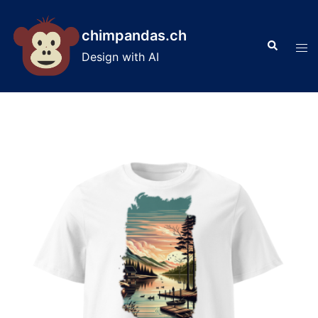
Skip
to
chimpandas.ch
Search
content
Tog
Design with AI
men