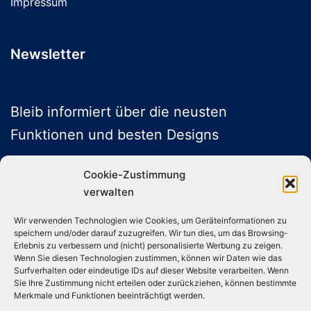
Impressum
Newsletter
Bleib informiert über die neusten
Funktionen und besten Designs
Cookie-Zustimmung
verwalten
ABONNIEREN
Wir verwenden Technologien wie Cookies, um Geräteinformationen zu
speichern und/oder darauf zuzugreifen. Wir tun dies, um das Browsing-
Folge uns auf Social Media
Erlebnis zu verbessern und (nicht) personalisierte Werbung zu zeigen.
Wenn Sie diesen Technologien zustimmen, können wir Daten wie das
Surfverhalten oder eindeutige IDs auf dieser Website verarbeiten. Wenn
Sie Ihre Zustimmung nicht erteilen oder zurückziehen, können bestimmte
Instagram
TikTok
YouTube
X
Merkmale und Funktionen beeinträchtigt werden.