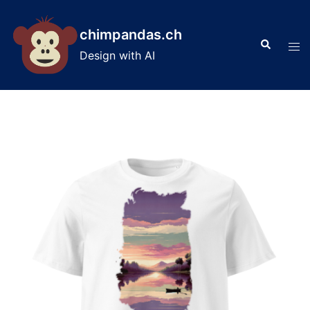
Skip
to
chimpandas.ch
Search
content
Tog
Design with AI
men