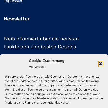
Impressum
Newsletter
Bleib informiert über die neusten
Funktionen und besten Designs
Cookie-Zustimmung
verwalten
ABONNIEREN
Wir verwenden Technologien wie Cookies, um Geräteinformationen zu
speichern und/oder darauf zuzugreifen. Wir tun dies, um das Browsing-
Folge uns auf Social Media
Erlebnis zu verbessern und (nicht) personalisierte Werbung zu zeigen.
Wenn Sie diesen Technologien zustimmen, können wir Daten wie das
Surfverhalten oder eindeutige IDs auf dieser Website verarbeiten. Wenn
Sie Ihre Zustimmung nicht erteilen oder zurückziehen, können bestimmte
Instagram
TikTok
YouTube
X
Merkmale und Funktionen beeinträchtigt werden.