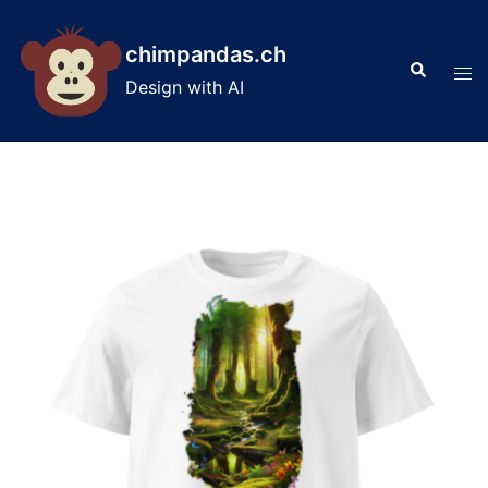
Skip
to
chimpandas.ch
Search
content
Tog
Design with AI
men